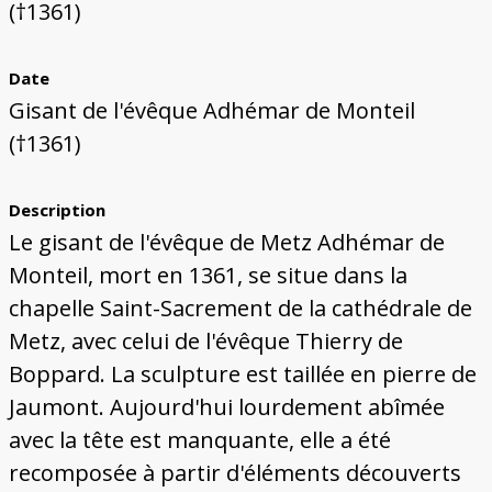
Bâtiments du Pays de Metz
Églises et couvents de Metz
Églises du Pays de Metz
Maisons de particuliers de Metz
Murailles et bâtiments municipaux
Carte des lieux dessinés par Auguste
Ressources
(†1361)
Migette
Bibliographie
Plans et cartes
Documents d'archives
Glossaire
Date
Gisant de l'évêque Adhémar de Monteil
(†1361)
Description
Le gisant de l'évêque de Metz Adhémar de
Monteil, mort en 1361, se situe dans la
chapelle Saint-Sacrement de la cathédrale de
Metz, avec celui de l'évêque Thierry de
Boppard. La sculpture est taillée en pierre de
Jaumont. Aujourd'hui lourdement abîmée
avec la tête est manquante, elle a été
recomposée à partir d'éléments découverts