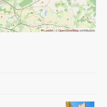
Leaflet
|
©
OpenStreetMap
contributors