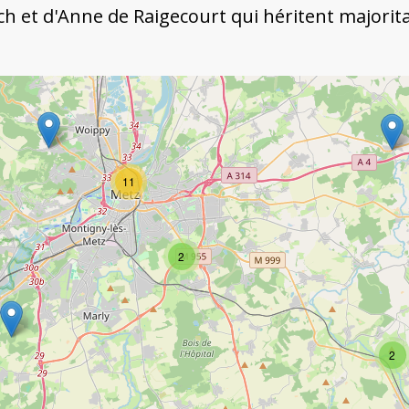
ch et d'Anne de Raigecourt qui héritent majorit
11
2
2