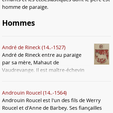
homme de paraige.
Hommes
André de Rineck (14..-1527)
André de Rineck entre au paraige
par sa mère, Mahaut de
Vaudrevange. Il est maître-échevin
en 1469, puis part en pèlerinage
l'année suivante : il visite Rome,
l'Égypte et Jérusalem. Il occupe une
Androuin Roucel (14..-1564)
place centrale dans les activités
Androuin Roucel est l'un des fils de Werry
municipales au tournant du XVIe
Roucel et d'Anne de Barbey. Ses fiançailles