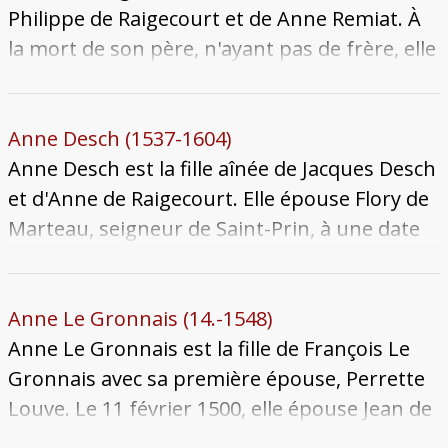
refusent alors de se soumettre au
Philippe de Raigecourt et de Anne Remiat. À
dénombrement des villages et gagnages de
la mort de son père, n'ayant pas de frère, elle
Metz. Anel meurt à une date inconnue,
hérite du patrimoine foncier de son père. Elle
postérieure à 1404.
épouse Jacques Desch à une date inconnue.
Elle meurt 3 janvier 1552, le laissant veuf. Sa
Anne Desch (1537-1604)
sépulture se trouve en l'église Notre-Dame
Anne Desch est la fille aînée de Jacques Desch
d'Épinal.
et d'Anne de Raigecourt. Elle épouse Flory de
Marteau, seigneur de Saint-Prin, à une date
inconnue avant 1561, dont elle est la seconde
épouse. Elle hérite des Raigecourt des terres
de Mardigny selon le partage de succession
Anne Le Gronnais (14.-1548)
de Philippe de Raigecourt et d'Anne Remiat.
Anne Le Gronnais est la fille de François Le
Elle meurt veuve âgée de 67 ans le 2
Gronnais avec sa première épouse, Perrette
septembre 1604.
Louve. Le 11 février 1500, elle épouse Jean de
Montarby, seigneur de Charmoille et de