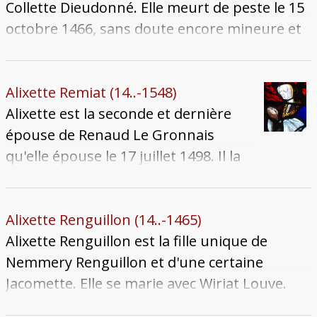
novembre 1494. Elle meurt le 23 décembre
Collette Dieudonné. Elle meurt de peste le 15
1505 et son corps est inhumé dans l'église
octobre 1466, sans doute encore mineure et
Saint-Martin-en-Curtis.
sans alliance, durant la terrible épidémie de
peste qui ravage la cité.
Alixette Remiat (14..-1548)
Alixette est la seconde et dernière
épouse de Renaud Le Gronnais
qu'elle épouse le 17 juillet 1498. Il la
laisse veuve en 1531, lorsqu'il meurt
dans l'écroulement de leur maison
en travaux. Alixette meurt à une
Alixette Renguillon (14..-1465)
date inconnue après 1548. Sa
Alixette Renguillon est la fille unique de
sépulture se trouve, avec son époux,
Nemmery Renguillon et d'une certaine
dans l'église Saint-Martin-en-Curtis.
Jacomette. Elle se marie avec Wiriat Louve.
Elle le laisse veuf à son décès le 12 octobre