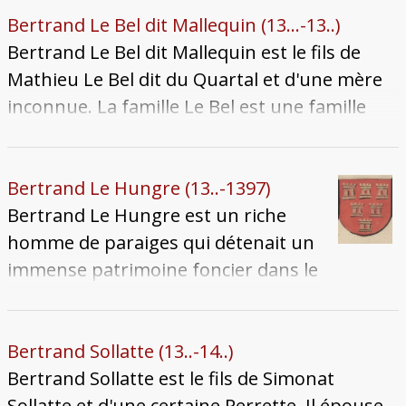
avec son frère dans la Maison canoniale de la
du Messin Collignon Burriat. Il meurt entre
Bertrand Le Bel dit Mallequin (13...-13..)
Haute-Pierre (n°3). En 1420, il est élu princier
1308 et 1333.
Bertrand Le Bel dit Mallequin est le fils de
en 1420. Il meurt en 1425.
Mathieu Le Bel dit du Quartal et d'une mère
inconnue. La famille Le Bel est une famille
d'Ancy-sur-Moselle qui apparaît à Metz avec
son père Mathieu. Elle doit être distinguée de
la branche homonyme de la famille de Heu.
Bertrand Le Hungre (13..-1397)
L'épouse de Bertrand est inconnue, mais il a
Bertrand Le Hungre est un riche
trois enfants qui nous soient connus :
homme de paraiges qui détenait un
Thiriat, Jean et Nicolle. Bertrand meurt à une
immense patrimoine foncier dans le
date inconnue avant 1355.
Pays de Metz. Il fonde le couvent des
Célestins où sa famille et ses alliés
sont inhumés. Très pieux, il est
Bertrand Sollatte (13..-14..)
décrit comme un chrétien
Bertrand Sollatte est le fils de Simonat
exemplaire par la Chronique des
Sollatte et d'une certaine Perrette. Il épouse