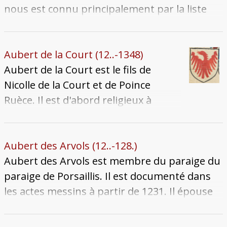
Bille se remarie très vite avec Joffroy Desch,
nous est connu principalement par la liste
mais succombe à son tour de la peste, en
des paraiges de 1250, produite par le clerc
octobre 1439.
des Treize Jean Praillon au début du XVIe
siècle. Trois de ses enfants sont mentionnés
Aubert de la Court (12..-1348)
dans les bans de tréfonds : Guillaume, Jean et
Aubert de la Court est le fils de
Wiberette.
Nicolle de la Court et de Poince
Ruèce. Il est d'abord religieux à
l'abbaye cistercienne de Villers-
Bettnach avant de renoncer à ses
vœux pour rentrer dans le siècle. Il
Aubert des Arvols (12..-128.)
meurt le 23 juin 1348 et son corps
Aubert des Arvols est membre du paraige du
est enseveli au couvent des
paraige de Porsaillis. Il est documenté dans
Cordeliers (aujourd'hui le cloître des
les actes messins à partir de 1231. Il épouse
Récollets).
une dame Colette, dont on ignore la famille
d'origine, et dont il a quatre fils dont