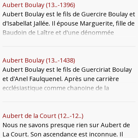
célibataire et sans enfants.
Aubert Boulay (13..-1396)
Aubert Boulay est le fils de Guercire Boulay et
d'Isabellat Jallée. Il épouse Marguerite, fille de
Baudoin de Laître et d'une dénommée
Contesse. Le couple a trois fils connus :
Guercire, Jean et Baudoin. Aubert meurt en
1396, il est enterré à Notre-Dame-la-Ronde
Aubert Boulay (13..-1438)
avec sa femme Marguerite et son fils Jean
Aubert Boulay est le fils de Guerciriat Boulay
morts tous deux en 1390.
et d'Anel Faulquenel. Après une carrière
ecclésiastique comme chanoine de la
cathédrale, il abandonne le canonicat pour
être inscrit en paraiges. Il se marie avec Bille
d'Abocourt, mais le mariage est de courte
Aubert de la Court (12..-12..)
durée. Aubert meurt durant l'épidémie de
Nous ne savons presque rien sur Aubert de
peste de 1438-1439 qui ravage la ville de Metz.
La Court. Son ascendance est inconnue. Il