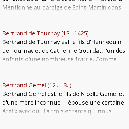
Mentionné au paraige de Saint-Martin dans
la branche des Gaillard en 1388, nous ne
connaissons rien sur sa vie. Il est mentionné
en 1389 comme l'un des héritiers des Messins
Bertrand de Tournay (13..-1425)
ayant des droits sur les forges de Briey que le
Bertrand de Tournay est le fils d'Hennequin
comte de Bar s'efforce de racheter. Il meurt à
de Tournay et de Catherine Gourdat, l'un des
une date inconnue, possiblement sans
enfants d'une nombreuse fratrie. Comme
postérité.
son frère Jean (13..-1410), il poursuit une
carrière ecclésiastique et devient prêtre de la
paroisse Saint-Victor, puis chanoine de la
Bertrand Gemel (12..-13..)
cathédrale de Metz vers 1398, année où il
Bertrand Gemel est le fils de Nicolle Gemel et
poursuit ses études à Paris. Installé à Metz, il
d'une mère inconnue. Il épouse une certaine
réside à la maison canoniale de la rue des
Afélix avec qui il a trois enfants qui nous
Prêcheurs à côté du jardin (n°4). Il est nommé
soient connus : Nicolle, Marie et Jean. Il
écôlatre en 1407. L'année suivant, il réside
acquiert la moitié de la seigneurie de Cuvry,