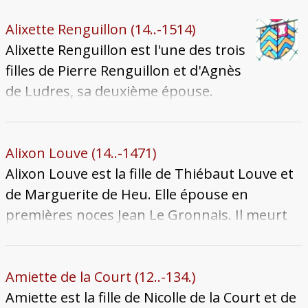
1465. Il se remarie avec une étrangère, Nicolle
Geoffroy de Luxeuil.
Alixette Renguillon (14..-1514)
Alixette Renguillon est l'une des trois
filles de Pierre Renguillon et d'Agnès
de Ludres, sa deuxième épouse.
Fiancée en juillet 1475, elle se marie
avec Jean Papperel le 1er août
suivant. Le mariage est infertile :
Alixon Louve (14..-1471)
Jean Papperel meurt le 12 juillet 1502
Alixon Louve est la fille de Thiébaut Louve et
sans descendance. Alixette a sans
de Marguerite de Heu. Elle épouse en
doute été une bienfaitrice du
premières noces Jean Le Gronnais. Il meurt
couvent des Carmes, dont on
pendant l'épidémie de peste qui ravage la
conserve des vitraux portant ses
ville le 30 juillet 1466. Elle se remarie par
armes. Elle meurt le 5 septembre
dispense papale avec Pierre Baudoche le 10
Amiette de la Court (12..-134.)
1514 et son corps est inhumé dans
juillet 1470, dont elle est la seconde épouse.
Amiette est la fille de Nicolle de la Court et de