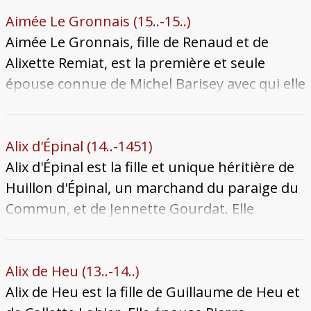
merlettes", d'après leurs armoiries.
Elle épouse Nicolle Remiat, veuf de
Aimée Le Gronnais (15..-15..)
sa première épouse depuis 1473, à
Aimée Le Gronnais, fille de Renaud et de
une date inconnue avant 1486. Le
Alixette Remiat, est la première et seule
couple a au moins cinq enfants, dont
épouse connue de Michel Barisey avec qui elle
trois meurent en bas âge. Nicolle
se marie le 15 janvier 1532. Elle hérite par sa
meurt le 15 novembre 1524 ; Aimé
mère des terres de Vandières et par son père
décède à son tour le 23 février 1529.
du gagnage de La Horgne alors que son frère
Alix d'Épinal (14..-1451)
Elle est enterrée, comme son mari,
récupère la terre de Laquenexy. Elle meurt à
Alix d'Épinal est la fille et unique héritière de
dans l'église Saint-Simplice.
une date inconnue après 1548.
Huillon d'Épinal, un marchand du paraige du
Commun, et de Jennette Gourdat. Elle
épouse Nicolle Louve avant 1427, lequel
devient un influent homme des paraiges en
son temps. Elle meurt le 1er janvier 1451
Alix de Heu (13..-14..)
laissant son époux veuf. Son corps est
Alix de Heu est la fille de Guillaume de Heu et