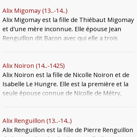
couple a une seule fille connue : Jennette Le
Gronnais, épouse de Perrin de Raigecourt.
Alix Migomay (13..-14..)
Alix meurt à une date inconnue.
Alix Migomay est la fille de Thiébaut Migomay
et d'une mère inconnue. Elle épouse Jean
Renguillon dit Bacon avec qui elle a trois
enfants connus. Elle meurt à une date
inconnue au début du XVe siècle. Le lignage
des Renguillon s'éteint avec son fils
Alix Noiron (14..-1425)
Nemmery, dernier descendant masculin.
Alix Noiron est la fille de Nicolle Noiron et de
Isabelle Le Hungre. Elle est la première et la
seule épouse connue de Nicolle de Métry,
qu'elle épouse à une date inconnue avant
1406. Leurs trois enfants se marient en
dehors des paraiges et s'installent hors de la
Alix Renguillon (13..-14..)
cité, abandonnant leurs droits au
Alix Renguillon est la fille de Pierre Renguillon