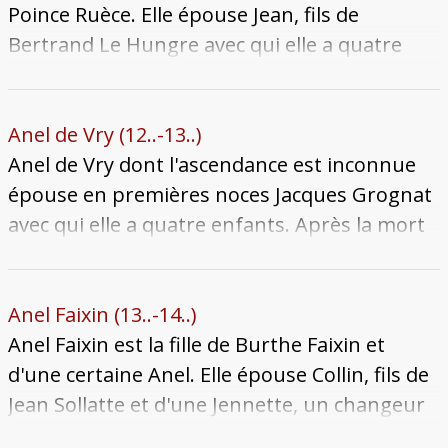
l'église Saint-Martin-en-Curtis.
Elle est en fait la cousine germaine de la
Poince Ruèce. Elle épouse Jean, fils de
première épouse de Pierre, Jennette de Heu,
Bertrand Le Hungre avec qui elle a quatre
morte en 1464. Le mariage est de très courte
enfants qui nous soient connus : Isabelle,
durée. Elle meurt moins d'un an plus tard en
Jean, Guillaume et Bertrand. Elle hérite de la
couches en mai 1471. Son corps est inhumé
Grande maison de Jurue, qui est achetée par
Anel de Vry (12..-13..)
au couvent des Célestins.
la cité au siècle suivant et qui est nommée
Anel de Vry dont l'ascendance est inconnue
hôtel de la Bulette. À son décès entre 1347 et
épouse en premières noces Jacques Grognat
1349, possiblement de l'épidémie de peste,
avec qui elle a quatre enfants. Après la mort
c'est son fils Guillaume qui en hérite.
de Jacques entre 1326 et 1334, elle se remarie
avec Aubertin Lohier. Anel meurt veuve
après 1382, sans doute octogénaire.
Anel Faixin (13..-14..)
Anel Faixin est la fille de Burthe Faixin et
d'une certaine Anel. Elle épouse Collin, fils de
Jean Sollatte et d'une Jennette, un changeur
et drapier demeurant en Chapelrue.