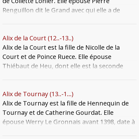
ensevelie avec sa mère au Couvent des
de Collette Lohier. Elle épouse Pierre
Célestins.
Renguillon dit le Grand avec qui elle a de
nombreux enfants. Elle meurt à une date
inconnue après 1415.
Alix de la Court (12..-13..)
Alix de la Court est la fille de Nicolle de la
Court et de Poince Ruece. Elle épouse
Thiébaut de Heu, dont elle est la seconde
épouse. Ils ont de nombreux enfants, dont
douze sont connus. Alix meurt à une date
inconnue, possiblement dans la première
Alix de Tournay (13..-1...)
moitié du XIVe siècle.
Alix de Tournay est la fille de Hennequin de
Tournay et de Catherine Gourdat. Elle
épouse Werry Le Gronnais avant 1398, date à
laquelle les deux époux sont vivants. Le