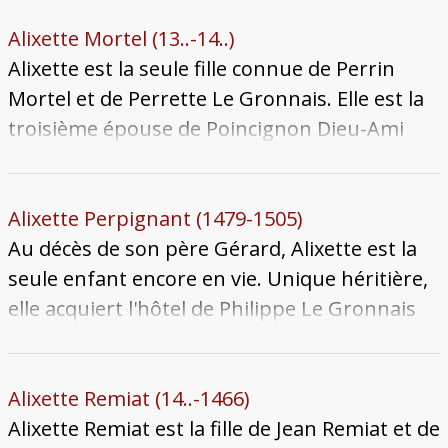
qui ravage la cité. Alixette meurt le 27 juillet,
sans doute encore mineure et sans alliance.
Alixette Mortel (13..-14..)
La lignée des Dieudonné s'éteint.
Alixette est la seule fille connue de Perrin
Mortel et de Perrette Le Gronnais. Elle est la
troisième épouse de Poincignon Dieu-Ami
qu'elle épouse avant 1365. En juillet 1365, les
époux fondent la chapelle Saint-Georges et
Saint-Éloi dans l'église Saint-Maximin. Sans
Alixette Perpignant (1479-1505)
doute installée dans ce quartier, elle vend en
Au décès de son père Gérard, Alixette est la
1381 et 1390 les maisons dont elle a hérité de
seule enfant encore en vie. Unique héritière,
son père, situées à proximité de l'église Saint-
elle acquiert l'hôtel de Philippe Le Gronnais
Simplice. Elle meurt après un long veuvage
(alors appelé Hôtel des Roucel) et le château
après 1404.
de Luttange. Elle se marie à quinze ans,
quelques jours seulement après la mort de
Alixette Remiat (14..-1466)
son père, avec Jean Le Gronnais le 24
Alixette Remiat est la fille de Jean Remiat et de