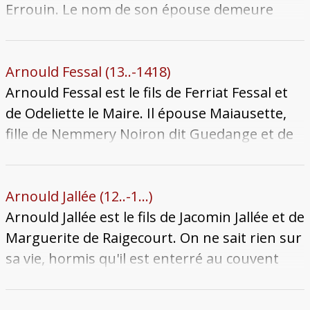
de ses gains illicites, car liés à l'usure.
Baudoche. Il meurt possiblement en 1362.
Errouin. Le nom de son épouse demeure
inconnu, mais il est certain qu’il eut au moins
un fils : Joffroy Cœur de Fer. Arnould meurt
entre 1437 et 1441, visiblement encore jeune
Arnould Fessal (13..-1418)
adulte. À la mort de son père, son fils Joffroy,
Arnould Fessal est le fils de Ferriat Fessal et
encore mineur, est placé sous la tutelle de
de Odeliette le Maire. Il épouse Maiausette,
son oncle Joffroy, chanoine de la cathédrale.
fille de Nemmery Noiron dit Guedange et de
Lore Aubrion. Il décède toutefois jeune
adulte, sans laisser de descendance, en 1418.
Sa veuve se remarie par la suite avec Nicolle
Arnould Jallée (12..-1...)
de Raigecourt, dit Xappey. Plusieurs années
Arnould Jallée est le fils de Jacomin Jallée et de
plus tard, le 19 octobre 1446, la succession
Marguerite de Raigecourt. On ne sait rien sur
d’Arnould revient à la famille Warise en
sa vie, hormis qu'il est enterré au couvent
raison d’alliances matrimoniales. Avec sa
des Frères prêcheurs avec son père, son
disparition, la lignée des Fessal s’éteint.
frère et sa mère. Il est possiblement mort