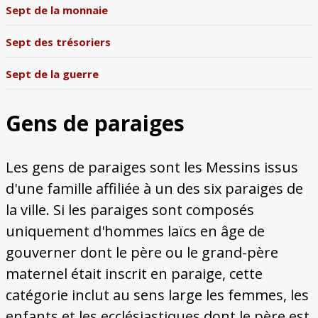
Bâtiments du Pays de Metz
Églises et couvents de Metz
Églises du Pays de Metz
Maisons de particuliers de Metz
Murailles et bâtiments municipaux
Carte des lieux dessinés par Auguste
Ressources
Sept de la monnaie
Migette
Bibliographie
Plans et cartes
Documents d'archives
Glossaire
Sept des trésoriers
Sept de la guerre
Gens de paraiges
Les gens de paraiges sont les Messins issus
d'une famille affiliée à un des six paraiges de
la ville. Si les paraiges sont composés
uniquement d'hommes laïcs en âge de
gouverner dont le père ou le grand-père
maternel était inscrit en paraige, cette
catégorie inclut au sens large les femmes, les
enfants et les ecclésiastiques dont le père est