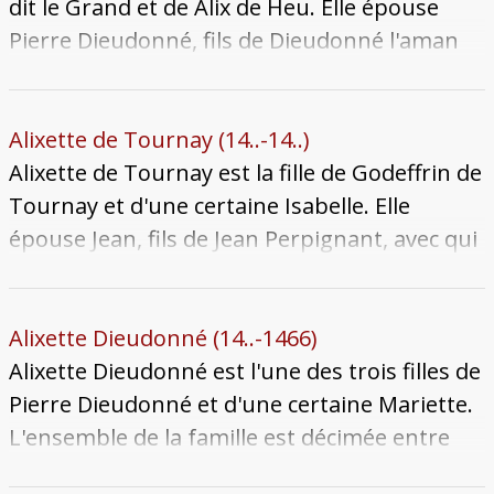
gouvernement de la cité. Le départ des Métry
dit le Grand et de Alix de Heu. Elle épouse
de Metz pourrait s'inscrire dans les suites de
Pierre Dieudonné, fils de Dieudonné l'aman
l'échec de la Rébellion de la Commune en
de Saint-Jacques. Le couple a cinq enfants
1405-1406. Alix meurt au cours de l'année
connus. Alix meurt veuve après 1444, après
1425. L'historiographie mentionne
avoir perdu son époux lors de l'épisode de
Alixette de Tournay (14..-14..)
régulièrement que Nicolle de Métry aurait été
peste de 1439 qui ravage la cité.
Alixette de Tournay est la fille de Godeffrin de
marié à Alix de Rambervillers, mais il s'agit
Tournay et d'une certaine Isabelle. Elle
d'une erreur de lecture de la documentation
épouse Jean, fils de Jean Perpignant, avec qui
ancienne. Celle-ci est plutôt l'épouse d'Aimé
elle a un seul fils connu, Gérard. Elle meurt à
de Métry, son petit-fils.
une date inconnue.
Alixette Dieudonné (14..-1466)
Alixette Dieudonné est l'une des trois filles de
Pierre Dieudonné et d'une certaine Mariette.
L'ensemble de la famille est décimée entre
avril et juillet 1466 lors de l'épidémie de peste