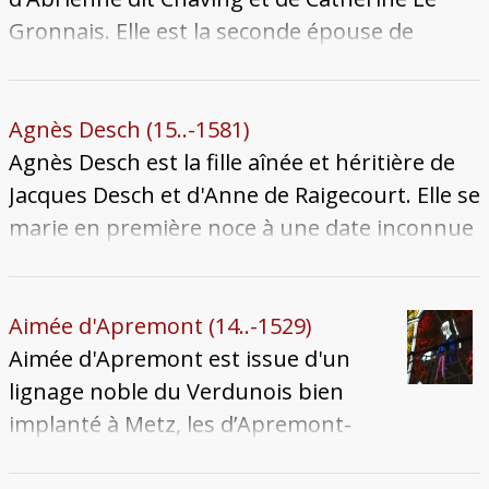
Gronnais. Elle est la seconde épouse de
Philippe Desch, avec qui elle se marie en 1511.
Elle est alors une « belle josne damme » selon
Philippe de Vigneulles. Philippe Desch meurt
Agnès Desch (15..-1581)
entre 1530 et 1532, la laissant veuve. Elle
Agnès Desch est la fille aînée et héritière de
meurt à une date inconnue après 1543.
Jacques Desch et d'Anne de Raigecourt. Elle se
marie en première noce à une date inconnue
avec Pierre de Beauvau, issu d'un lignage
lorrain. Elle convole en secondes noces à une
date inconnue, mais après 1567, avec Renaud
Aimée d'Apremont (14..-1529)
Le Gronnais. Elle meurt le laissant veuf le 13
Aimée d'Apremont est issue d'un
décembre 1581. Sa sépulture se trouve en
lignage noble du Verdunois bien
l'église Sainte-Ségolène.
implanté à Metz, les d’Apremont-
Remennecourt, ou Apremont "aux