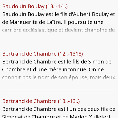
1501, il épouse Perrette, la veuve de l'écrivain
entre au paraige du Commun. Le nom de
Baudouin Boulay (13..-14..)
Jean Aubrion. Peu après le mariage, en 1502,
l'épouse de Baudat nous est inconnue, mais il
Baudouin Boulay est le fils d'Aubert Boulay et
Baudat vend sa maison qu'on dit « La
a un fils, Thiriat de Landremont, aussi
de Marguerite de Laître. Il poursuite une
Magnier », située sur la rue des Bons-
homme de paraige. Baudat meurt à une date
carrière ecclésiastique et devient chanoine de
Enfants, derrière Saint-Sauveur, au
inconnue après 1462.
la cathédrale de Metz, mentionné à partir de
chroniqueur et marchand Philippe de
1397, quand il élit sépulture dans la
Vigneulles. Perrette meurt le laissant veuf
cathédrale. Il meurt après 1404.
Bertrand de Chambre (12..-1318)
une deuxième fois entre la fin avril et le
Bertrand de Chambre est le fils de Simon de
début mai 1512. Il meurt à son tour à une
Chambre et d'une mère inconnue. On ne
date inconnue après 1524.
connait pas le nom de son épouse, mais deux
de ses enfants nous sont connus : Simonat et
Contesse. Bertrand meurt le 29 janvier 1318
et son corps est enseveli avec celui de son
Bertrand de Chambre (13..-13..)
grand-père, de son père et de son oncle
Bertrand de Chambre est l'un des deux fils de
paternel à l'église Saint-Victor-en-Chambre.
Simonat de Chambre et de Marion Xullefert.