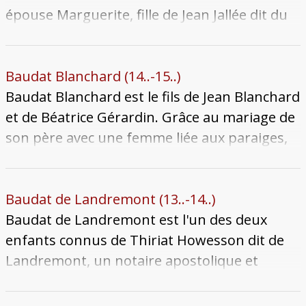
épouse Marguerite, fille de Jean Jallée dit du
Champ-à-Seille et d'une certaine Hertenette.
Le couple installé en Jurue a deux enfants
connus : Jean et Hertenette. Auburtin meurt
Baudat Blanchard (14..-15..)
entre 1388 et 1398.
Baudat Blanchard est le fils de Jean Blanchard
et de Béatrice Gérardin. Grâce au mariage de
son père avec une femme liée aux paraiges,
Baudat peut intégrer le paraige de Jurue. Il
mène une carrière active notamment au sein
des Treize jurés. Il se marie en premières
Baudat de Landremont (13..-14..)
noces à Perrette Le Bel, veuve de Nicolas
Baudat de Landremont est l'un des deux
d'Outre-Seille, marchand avec qui il a deux
enfants connus de Thiriat Howesson dit de
enfants : Jean et Barbe. En 1501, il devient le
Landremont, un notaire apostolique et
parrain de Marguerite, fille de Philippe de
impérial installé à Metz. Possiblement par le
Vigneulles et de Zabeline Le Sarte. Après
mariage de son père avec une Messine, il