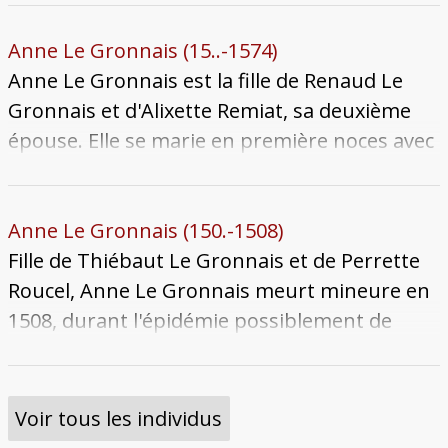
Dampierre, partisan bourguignon. À cette
occasion, une joute est organisé par François
Anne Le Gronnais (15..-1574)
Le Gronnais, son père, en place du Change
Anne Le Gronnais est la fille de Renaud Le
avec la présence de nombreux nobles
Gronnais et d'Alixette Remiat, sa deuxième
bourguignons. Anne meurt en 1548, sans
épouse. Elle se marie en première noces avec
doute veuve.
Warin Roucel, possiblement vers 1530-1531.
Mais le mariage est de courte durée, Warin
meurt jeune en 1538. Elle convole ensuite en
Anne Le Gronnais (150.-1508)
secondes noces avec François de Dommartin,
Fille de Thiébaut Le Gronnais et de Perrette
un noble lorrain dont elle est la seconde
Roucel, Anne Le Gronnais meurt mineure en
épouse. Ce dernier meurt en 1549, la laissant
1508, durant l'épidémie possiblement de
veuve. Elle meurt le 21 août 1574. Son corps
peste. Sa mère, Perrette, et son frère,
est inhumé au couvent des Célestins. Trois
François, y succombent également à la même
manuscrits médiévaux ayant appartenu à
période et sont inhumés ensemble au
Voir tous les individus
Anne Le Gronnais ont été repérés, conservés
couvent des Célestins.