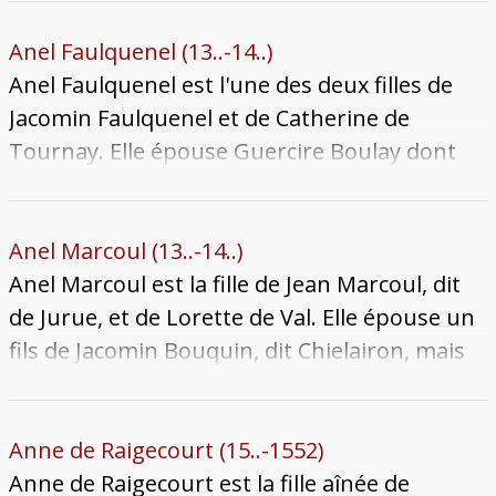
Ensemble le couple a trois enfants qui nous
soient connus : Anel, Marguerite et Contesse.
Anel Faulquenel (13..-14..)
C'est possiblement par son mariage avec
Anel Faulquenel est l'une des deux filles de
Anel que Collin Sollatte acquiert les droits sur
Jacomin Faulquenel et de Catherine de
le gagnage de la Grange-aux-Bois qui
Tournay. Elle épouse Guercire Boulay dont
appartient aux Faixin dès le XIIIe siècle. Anel
elle est la première femme, mais elle meurt
meurt après 1404.
dès 1425 le laissant veuf. Celui-ci se remarie
avec Isabelle Baudoche.
Anel Marcoul (13..-14..)
Anel Marcoul est la fille de Jean Marcoul, dit
de Jurue, et de Lorette de Val. Elle épouse un
fils de Jacomin Bouquin, dit Chielairon, mais
peu d’informations sont connues sur cette
union. En 1404, Anel est qualifiée de dame
d’un ban de Marange, qu’elle paraît avoir
Anne de Raigecourt (15..-1552)
hérité de son père. Les habitants de ce ban
Anne de Raigecourt est la fille aînée de