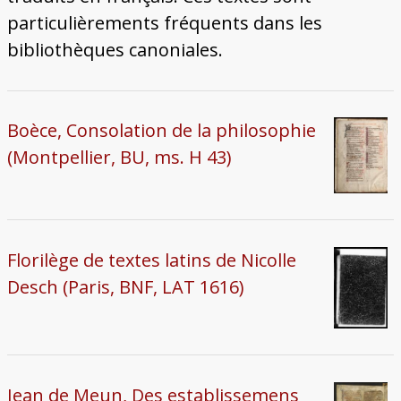
Bâtiments du Pays de Metz
Églises et couvents de Metz
Églises du Pays de Metz
Maisons de particuliers de Metz
Murailles et bâtiments municipaux
Carte des lieux dessinés par Auguste
Ressources
particulièrements fréquents dans les
Migette
Bibliographie
Plans et cartes
Documents d'archives
Glossaire
bibliothèques canoniales.
Boèce, Consolation de la philosophie
(Montpellier, BU, ms. H 43)
Florilège de textes latins de Nicolle
Desch (Paris, BNF, LAT 1616)
Jean de Meun, Des establissemens