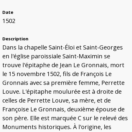
Bâtiments du Pays de Metz
Églises et couvents de Metz
Églises du Pays de Metz
Maisons de particuliers de Metz
Murailles et bâtiments municipaux
Carte des lieux dessinés par Auguste
Ressources
Migette
Date
Bibliographie
Plans et cartes
Documents d'archives
Glossaire
1502
Description
Dans la chapelle Saint-Éloi et Saint-Georges
en l'église paroissiale Saint-Maximin se
trouve l'épitaphe de Jean Le Gronnais, mort
le 15 novembre 1502, fils de François Le
Gronnais avec sa première femme, Perrette
Louve. L'épitaphe moulurée est à droite de
celles de Perrette Louve, sa mère, et de
Françoise Le Gronnais, deuxième épouse de
son père. Elle est marquée C sur le relevé des
Monuments historiques. À l'origine, les