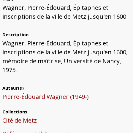
Bâtiments du Pays de Metz
Églises et couvents de Metz
Églises du Pays de Metz
Maisons de particuliers de Metz
Murailles et bâtiments municipaux
Carte des lieux dessinés par Auguste
Ressources
Wagner, Pierre-Édouard, Épitaphes et
Migette
Bibliographie
Plans et cartes
Documents d'archives
Glossaire
inscriptions de la ville de Metz jusqu'en 1600
Description
Wagner, Pierre-Édouard, Épitaphes et
inscriptions de la ville de Metz jusqu'en 1600,
mémoire de maîtrise, Université de Nancy,
1975.
Auteur(s)
Pierre-Édouard Wagner (1949-)
Collections
Cité de Metz