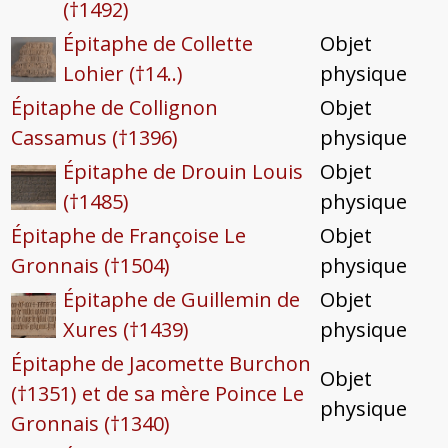
(†1492)
Épitaphe de Collette
Objet
Lohier (†14..)
physique
Épitaphe de Collignon
Objet
Cassamus (†1396)
physique
Épitaphe de Drouin Louis
Objet
(†1485)
physique
Épitaphe de Françoise Le
Objet
Gronnais (†1504)
physique
Épitaphe de Guillemin de
Objet
Xures (†1439)
physique
Épitaphe de Jacomette Burchon
Objet
(†1351) et de sa mère Poince Le
physique
Gronnais (†1340)