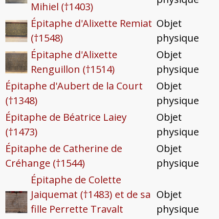
Mihiel (†1403)
Épitaphe d'Alixette Remiat
Objet
(†1548)
physique
Épitaphe d'Alixette
Objet
Renguillon (†1514)
physique
Épitaphe d'Aubert de la Court
Objet
(†1348)
physique
Épitaphe de Béatrice Laiey
Objet
(†1473)
physique
Épitaphe de Catherine de
Objet
Créhange (†1544)
physique
Épitaphe de Colette
Jaiquemat (†1483) et de sa
Objet
fille Perrette Travalt
physique