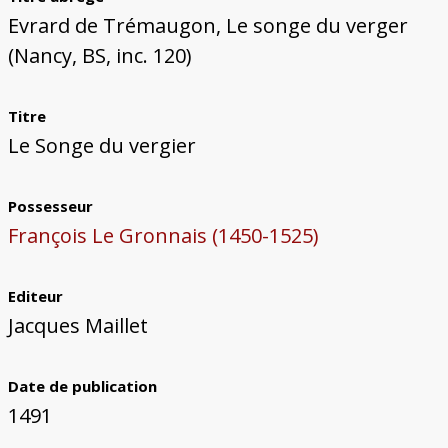
Bâtiments du Pays de Metz
Églises et couvents de Metz
Églises du Pays de Metz
Maisons de particuliers de Metz
Murailles et bâtiments municipaux
Carte des lieux dessinés par Auguste
Ressources
Evrard de Trémaugon, Le songe du verger
Migette
Bibliographie
Plans et cartes
Documents d'archives
Glossaire
(Nancy, BS, inc. 120)
Titre
Le Songe du vergier
Possesseur
François Le Gronnais (1450-1525)
Editeur
Jacques Maillet
Date de publication
1491