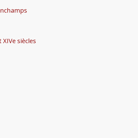
donchamps
t XIVe siècles