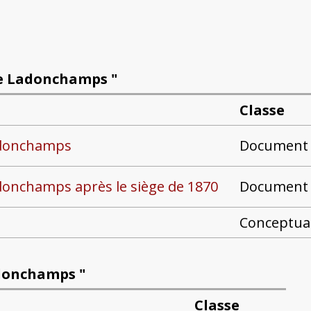
de Ladonchamps "
Classe
Document
adonchamps
Document
donchamps après le siège de 1870
Conceptual
adonchamps "
Classe