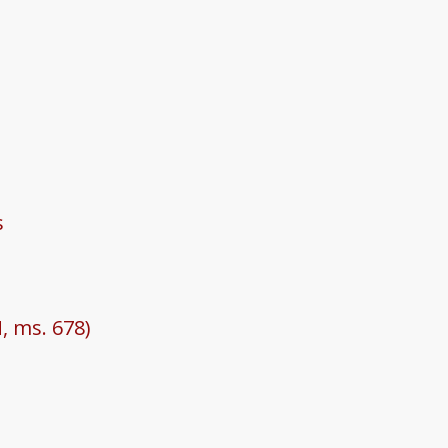
s
, ms. 678)