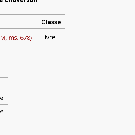
Classe
Livre
BM, ms. 678)
e
e