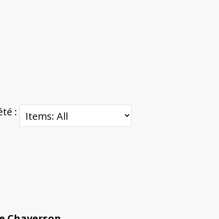
été :
se Chaverson