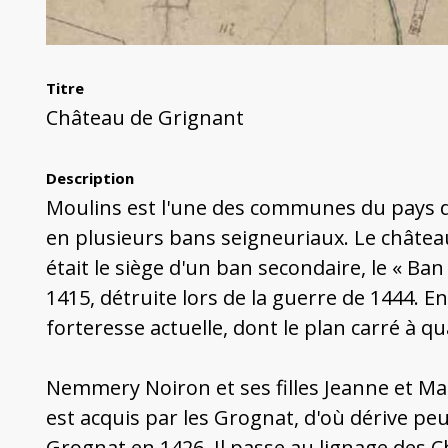
Titre
Château de Grignant
Description
Moulins est l'une des communes du pays de
en plusieurs bans seigneuriaux. Le château
était le siège d'un ban secondaire, le « 
1415, détruite lors de la guerre de 1444. E
forteresse actuelle, dont le plan carré à qu
Nemmery Noiron et ses filles Jeanne et Mai
est acquis par les Grognat, d'où dérive pe
Grognat en 1426. Il passe au lignage des C