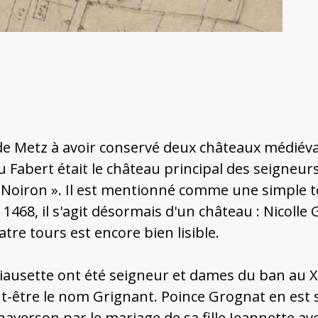
 Metz à avoir conservé deux châteaux médiévaux
 Fabert était le château principal des seigneur
Ban Noiron ». Il est mentionné comme une simpl
n 1468, il s'agit désormais d'un château : Nicoll
atre tours est encore bien lisible.
ausette ont été seigneur et dames du ban au XIV
ut-être le nom Grignant. Poince Grognat en est 
haverson par le mariage de sa fille Jeannette av