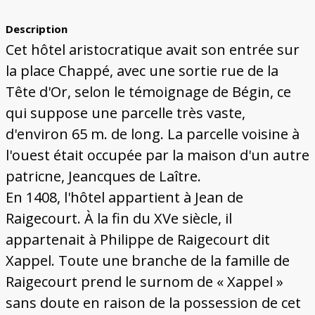
Bâtiments du Pays de Metz
Églises et couvents de Metz
Églises du Pays de Metz
Maisons de particuliers de Metz
Murailles et bâtiments municipaux
Carte des lieux dessinés par Auguste
Ressources
Migette
Description
Bibliographie
Plans et cartes
Documents d'archives
Glossaire
Cet hôtel aristocratique avait son entrée sur
la place Chappé, avec une sortie rue de la
Tête d'Or, selon le témoignage de Bégin, ce
qui suppose une parcelle très vaste,
d'environ 65 m. de long. La parcelle voisine à
l'ouest était occupée par la maison d'un autre
patricne, Jeancques de Laître.
En 1408, l'hôtel appartient à Jean de
Raigecourt. À la fin du XVe siècle, il
appartenait à Philippe de Raigecourt dit
Xappel. Toute une branche de la famille de
Raigecourt prend le surnom de « Xappel »
sans doute en raison de la possession de cet