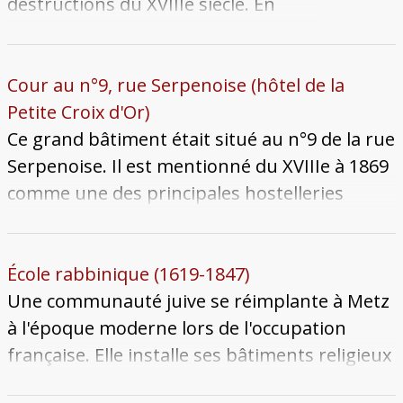
destructions du XVIIIe siècle. En
1837, Migette dessine deux maisons
au nord-ouest de la place ; il recopie
par ailleurs des relevés de 1797
Cour au n°9, rue Serpenoise (hôtel de la
avant démolition de cinq maisons de
Petite Croix d'Or)
la rue Coislin, qui étaient
Ce grand bâtiment était situé au n°9 de la rue
probablement situées au nord-est
Serpenoise. Il est mentionné du XVIIIe à 1869
de la place. Elles pourraient
comme une des principales hostelleries
correspondre aux dernières maisons
messines. Auguste Migette en a dessiné 2
de l'alignement selon le relevé du
aspects : la cour et une porte intérieure. En
plan Belle-Isle. Toutes avaient deux
février 1720, il a accueilli l'évêque de Soissons.
École rabbinique (1619-1847)
étages à l'origine et s'ouvraient sur
Au début du XXe siècle l'hôtel serait devenu le
Une communauté juive se réimplante à Metz
la place par de hautes arcades, en
grand café Windsor. Il ne reste aujourd'hui
à l'époque moderne lors de l'occupation
plein cintre ou en arc brisé.
plus rien de cet établissement. Auguste
française. Elle installe ses bâtiments religieux
Migette documente une cour où trois
en Basse-Saulnerie en 1619. La synagogue a