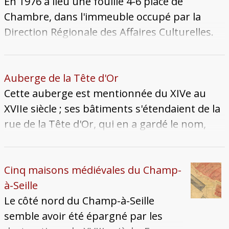
En 1976 a lieu une fouille 4-6 place de
Chambre, dans l'immeuble occupé par la
Direction Régionale des Affaires Culturelles.
Les archéologues collectent des moules de
carreaux de poêle et plusieurs dizaines de
fragments de carreaux. La paroisse Saint-
Auberge de la Tête d'Or
Victor-en-Chambre comptait au XVe siècle dix
Cette auberge est mentionnée du XIVe au
ateliers de potiers au XVe siècle. Cet atelier
XVIIe siècle ; ses bâtiments s'étendaient de la
actif aux XVe et XVIe siècles s'était peut-être
rue de la Tête d'Or, qui en a gardé le nom,
spécialisé dans la fabrication de beaux
jusqu'à la rue des Bons-Enfants. A partir de la
carreaux de poêle glaçurés, ornés de scènes
fin du XVe siècle, les chroniques mentionnent
religieuses ou chevaleresques.
régulièrement le séjour de riches étrangers
Cinq maisons médiévales du Champ-
et d'ambassadeurs dans cette auberge, qui
à-Seille
est donc alors une des principales de la ville.
Le côté nord du Champ-à-Seille
semble avoir été épargné par les