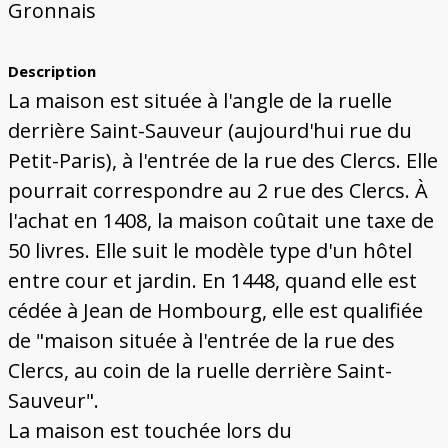
Bâtiments du Pays de Metz
Églises et couvents de Metz
Églises du Pays de Metz
Maisons de particuliers de Metz
Murailles et bâtiments municipaux
Carte des lieux dessinés par Auguste
Ressources
Gronnais
Migette
Bibliographie
Plans et cartes
Documents d'archives
Glossaire
Description
La maison est située à l'angle de la ruelle
derrière Saint-Sauveur (aujourd'hui rue du
Petit-Paris), à l'entrée de la rue des Clercs. Elle
pourrait correspondre au 2 rue des Clercs. À
l'achat en 1408, la maison coûtait une taxe de
50 livres. Elle suit le modèle type d'un hôtel
entre cour et jardin. En 1448, quand elle est
cédée à Jean de Hombourg, elle est qualifiée
de "maison située à l'entrée de la rue des
Clercs, au coin de la ruelle derrière Saint-
Sauveur".
La maison est touchée lors du