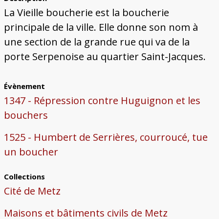
Bâtiments du Pays de Metz
Églises et couvents de Metz
Églises du Pays de Metz
Maisons de particuliers de Metz
Murailles et bâtiments municipaux
Carte des lieux dessinés par Auguste
Ressources
La Vieille boucherie est la boucherie
Migette
Bibliographie
Plans et cartes
Documents d'archives
Glossaire
principale de la ville. Elle donne son nom à
une section de la grande rue qui va de la
porte Serpenoise au quartier Saint-Jacques.
Évènement
1347 - Répression contre Huguignon et les
bouchers
1525 - Humbert de Serrières, courroucé, tue
un boucher
Collections
Cité de Metz
Maisons et bâtiments civils de Metz