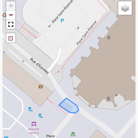
+
−
⊡