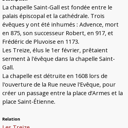
Bâtiments du Pays de Metz
Églises et couvents de Metz
Églises du Pays de Metz
Maisons de particuliers de Metz
Murailles et bâtiments municipaux
Carte des lieux dessinés par Auguste
Ressources
La chapelle Saint-Gall est fondée entre le
Migette
Bibliographie
Plans et cartes
Documents d'archives
Glossaire
palais épiscopal et la cathédrale. Trois
évêques y ont été inhumés : Advence, mort
en 875, son successeur Robert, en 917, et
Frédéric de Pluvoise en 1173.
Les Treize, élus le 1er février, prêtaient
serment à l'évêque dans la chapelle Saint-
Gall.
La chapelle est détruite en 1608 lors de
l'ouverture de la Rue neuve l'Evêque, pour
créer un passage entre la place d’Armes et la
place Saint-Étienne.
Relation
Les Treize