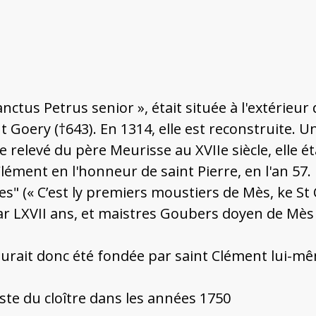
tus Petrus senior », était située à l'extérieur du
nt Goery (†643). En 1314, elle est reconstruite. 
 l’e relevé du père Meurisse au XVIIe siècle, elle é
ément en l'honneur de saint Pierre, en l'an 57. 
es" (« C’est ly premiers moustiers de Mès, ke St 
ar LXVII ans, et maistres Goubers doyen de Mès la
 aurait donc été fondée par saint Clément lui-mê
este du cloître dans les années 1750