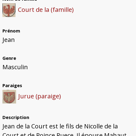
Bâtiments du Pays de Metz
Églises et couvents de Metz
Églises du Pays de Metz
Maisons de particuliers de Metz
Murailles et bâtiments municipaux
Carte des lieux dessinés par Auguste
Ressources
Court de la (famille)
Migette
Bibliographie
Plans et cartes
Documents d'archives
Glossaire
Prénom
Jean
Genre
Masculin
Paraiges
Jurue (paraige)
Description
Jean de la Court est le fils de Nicolle de la
Court et de Poince Ruece. Il épouse Mahaut