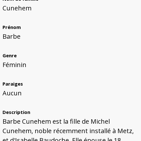
Bâtiments du Pays de Metz
Églises et couvents de Metz
Églises du Pays de Metz
Maisons de particuliers de Metz
Murailles et bâtiments municipaux
Carte des lieux dessinés par Auguste
Ressources
Cunehem
Migette
Bibliographie
Plans et cartes
Documents d'archives
Glossaire
Prénom
Barbe
Genre
Féminin
Paraiges
Aucun
Description
Barbe Cunehem est la fille de Michel
Cunehem, noble récemment installé à Metz,
et d'Isabelle Baudoche. Elle épouse le 18