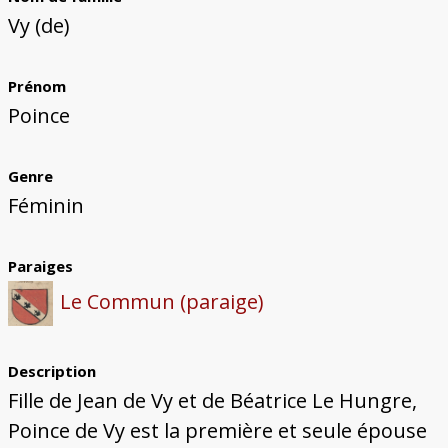
Bâtiments du Pays de Metz
Églises et couvents de Metz
Églises du Pays de Metz
Maisons de particuliers de Metz
Murailles et bâtiments municipaux
Carte des lieux dessinés par Auguste
Ressources
Vy (de)
Migette
Bibliographie
Plans et cartes
Documents d'archives
Glossaire
Prénom
Poince
Genre
Féminin
Paraiges
Le Commun (paraige)
Description
Fille de Jean de Vy et de Béatrice Le Hungre,
Poince de Vy est la première et seule épouse