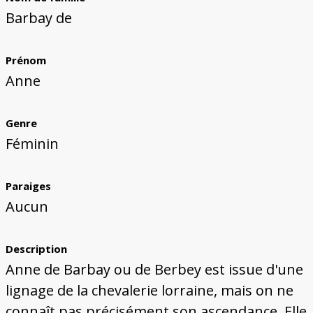
Bâtiments du Pays de Metz
Églises et couvents de Metz
Églises du Pays de Metz
Maisons de particuliers de Metz
Murailles et bâtiments municipaux
Carte des lieux dessinés par Auguste
Ressources
Barbay de
Migette
Bibliographie
Plans et cartes
Documents d'archives
Glossaire
Prénom
Anne
Genre
Féminin
Paraiges
Aucun
Description
Anne de Barbay ou de Berbey est issue d'une
lignage de la chevalerie lorraine, mais on ne
connaît pas précisément son ascendance. Elle