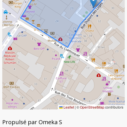
Leaflet
|
©
OpenStreetMap
contributors
Propulsé par Omeka S