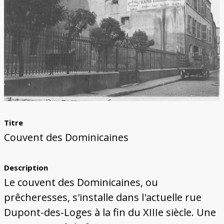
Bâtiments du Pays de Metz
Églises et couvents de Metz
Églises du Pays de Metz
Maisons de particuliers de Metz
Murailles et bâtiments municipaux
Carte des lieux dessinés par Auguste
Ressources
Migette
Bibliographie
Plans et cartes
Documents d'archives
Glossaire
Titre
Couvent des Dominicaines
Description
Le couvent des Dominicaines, ou
prêcheresses, s'installe dans l'actuelle rue
Dupont-des-Loges à la fin du XIIIe siècle. Une