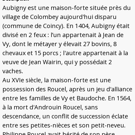
Bâtiments du Pays de Metz
Églises et couvents de Metz
Églises du Pays de Metz
Maisons de particuliers de Metz
Murailles et bâtiments municipaux
Carte des lieux dessinés par Auguste
Ressources
Aubigny est une maison-forte située près du
Migette
Bibliographie
Plans et cartes
Documents d'archives
Glossaire
village de Colombey aujourd'hui disparu
(commune de Coincy). En 1404, Aubigny était
divisé en 2 feux : l’un appartenait à Jean de
Vy, dont le métayer y élevait 27 bovins, 8
chevaux et 15 porcs ; l'autre appartenait à la
veuve de Jean Wairin, qui y possédait 2
vaches.
Au XVIe siècle, la maison-forte est une
possession des Roucel, après un jeu d'alliance
entre les familles de Vy et Baudoche. En 1564,
à la mort d'Androuin Roucel, sans
descendance, un conflit de succession éclate
entre ses petites-nièces et son petit-neveu.
Philippe Roucel avait hérité de son père