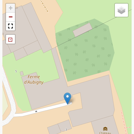
+
−
⊡