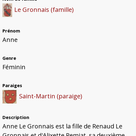
Bâtiments du Pays de Metz
Églises et couvents de Metz
Églises du Pays de Metz
Maisons de particuliers de Metz
Murailles et bâtiments municipaux
Carte des lieux dessinés par Auguste
Ressources
Le Gronnais (famille)
Migette
Bibliographie
Plans et cartes
Documents d'archives
Glossaire
Prénom
Anne
Genre
Féminin
Paraiges
Saint-Martin (paraige)
Description
Anne Le Gronnais est la fille de Renaud Le
Gronnais et d'Alixette Remiat, sa deuxième