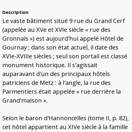
Bâtiments du Pays de Metz
Églises et couvents de Metz
Églises du Pays de Metz
Maisons de particuliers de Metz
Murailles et bâtiments municipaux
Carte des lieux dessinés par Auguste
Ressources
Migette
Description
Bibliographie
Plans et cartes
Documents d'archives
Glossaire
Le vaste bâtiment situé 9 rue du Grand Cerf
(appelée au XVe et XVIe siècle « rue des
Gronnais ») est aujourd'hui appelé Hôtel de
Gournay ; dans son état actuel, il date des
XVIe-XVIIIe siècles ; seul son portail est classé
monument historique. Il s'agissait
auparavant d'un des principaux hôtels
patriciens de Metz : à l'angle, la rue des
Parmentiers était appelée « rue derrière la
Grand'maison ».
Selon le baron d'Hannoncelles (tome II, p. 82),
cet hôtel appartient au XIVe siècle à la famille