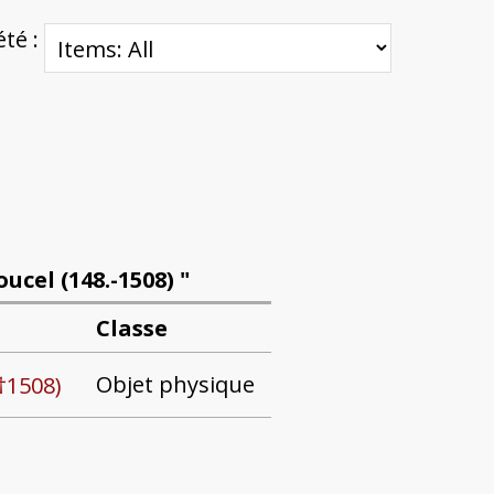
été :
ucel (148.-1508) "
Classe
Objet physique
(†1508)