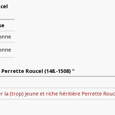
cel
se
onne
onne
Perrette Roucel (148.-1508) "
la (trop) jeune et riche héritière Perrette Rouc