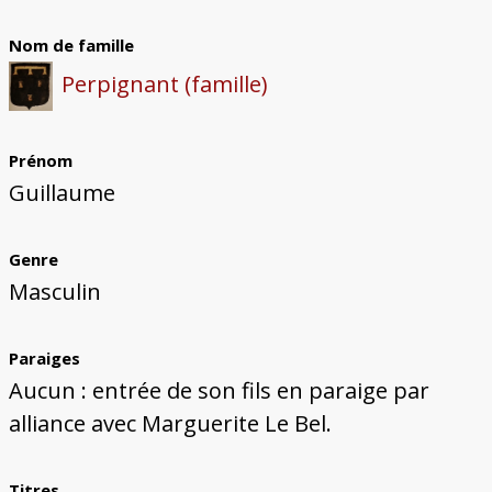
Bâtiments du Pays de Metz
Églises et couvents de Metz
Églises du Pays de Metz
Maisons de particuliers de Metz
Murailles et bâtiments municipaux
Carte des lieux dessinés par Auguste
Ressources
Migette
Nom de famille
Bibliographie
Plans et cartes
Documents d'archives
Glossaire
Perpignant (famille)
Prénom
Guillaume
Genre
Masculin
Paraiges
Aucun : entrée de son fils en paraige par
alliance avec Marguerite Le Bel.
Titres