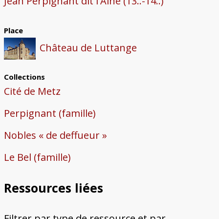
Jean Perpignant dit l'Aîné (13..-14..)
Place
Château de Luttange
Collections
Cité de Metz
Perpignant (famille)
Nobles « de deffueur »
Le Bel (famille)
Ressources liées
Filtrer par type de ressource et par