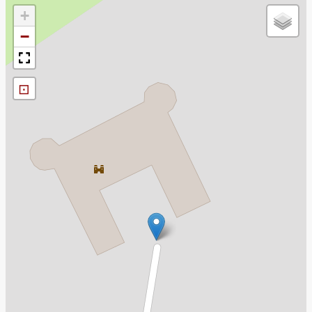
+
−
⊡