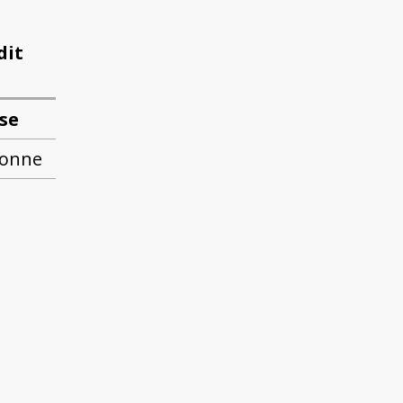
dit
se
sonne