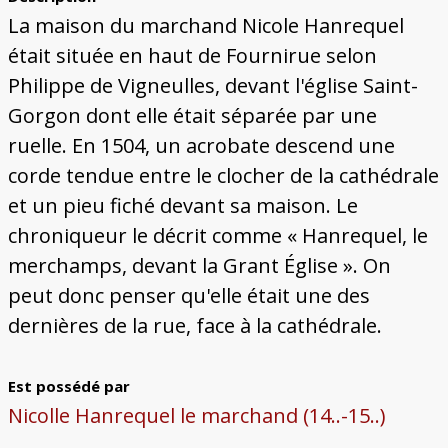
Bâtiments du Pays de Metz
Églises et couvents de Metz
Églises du Pays de Metz
Maisons de particuliers de Metz
Murailles et bâtiments municipaux
Carte des lieux dessinés par Auguste
Ressources
La maison du marchand Nicole Hanrequel
Migette
Bibliographie
Plans et cartes
Documents d'archives
Glossaire
était située en haut de Fournirue selon
Philippe de Vigneulles, devant l'église Saint-
Gorgon dont elle était séparée par une
ruelle. En 1504, un acrobate descend une
corde tendue entre le clocher de la cathédrale
et un pieu fiché devant sa maison. Le
chroniqueur le décrit comme « Hanrequel, le
merchamps, devant la Grant Église ». On
peut donc penser qu'elle était une des
dernières de la rue, face à la cathédrale.
Est possédé par
Nicolle Hanrequel le marchand (14..-15..)