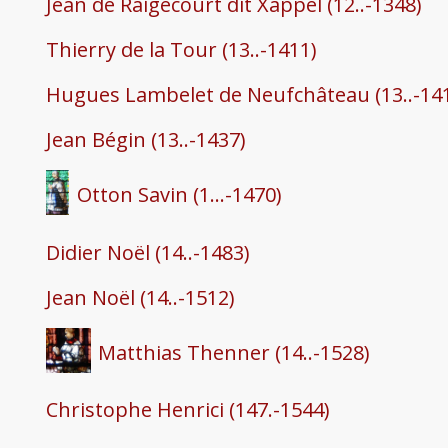
Jean de Raigecourt dit Xappel (12..-1348)
Thierry de la Tour (13..-1411)
Hugues Lambelet de Neufchâteau (13..-14
Jean Bégin (13..-1437)
Otton Savin (1...-1470)
Didier Noël (14..-1483)
Jean Noël (14..-1512)
Matthias Thenner (14..-1528)
Christophe Henrici (147.-1544)