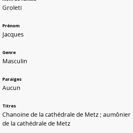
Bâtiments du Pays de Metz
Églises et couvents de Metz
Églises du Pays de Metz
Maisons de particuliers de Metz
Murailles et bâtiments municipaux
Carte des lieux dessinés par Auguste
Ressources
Groleti
Migette
Bibliographie
Plans et cartes
Documents d'archives
Glossaire
Prénom
Jacques
Genre
Masculin
Paraiges
Aucun
Titres
Chanoine de la cathédrale de Metz ; aumônier
de la cathédrale de Metz