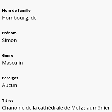
Bâtiments du Pays de Metz
Églises et couvents de Metz
Églises du Pays de Metz
Maisons de particuliers de Metz
Murailles et bâtiments municipaux
Carte des lieux dessinés par Auguste
Ressources
Migette
Nom de famille
Bibliographie
Plans et cartes
Documents d'archives
Glossaire
Hombourg, de
Prénom
Simon
Genre
Masculin
Paraiges
Aucun
Titres
Chanoine de la cathédrale de Metz ; aumônier