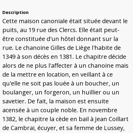
Bâtiments du Pays de Metz
Églises et couvents de Metz
Églises du Pays de Metz
Maisons de particuliers de Metz
Murailles et bâtiments municipaux
Carte des lieux dessinés par Auguste
Ressources
Migette
Description
Bibliographie
Plans et cartes
Documents d'archives
Glossaire
Cette maison canoniale était située devant le
puits, au 19 rue des Clercs. Elle était peut-
être constituée d'un hôtel donnant sur la
rue. Le chanoine Gilles de Liège l'habite de
1349 à son décès en 1381. Le chapitre décide
alors de ne plus l'affecter à un chanoine mais
de la mettre en location, en veillant à ce
qu'elle ne soit pas louée à un boucher, un
boulanger, un forgeron, un huillier ou un
savetier. De fait, la maison est ensuite
acensée à un couple noble. En novembre
1382, le chapitre la cède en bail à Jean Coillart
de Cambrai, écuyer, et sa femme de Lussey,