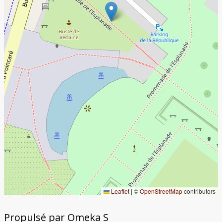
Leaflet
|
©
OpenStreetMap
contributors
Propulsé par Omeka S