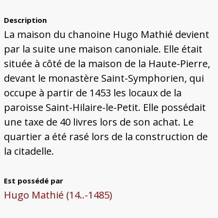
Bâtiments du Pays de Metz
Églises et couvents de Metz
Églises du Pays de Metz
Maisons de particuliers de Metz
Murailles et bâtiments municipaux
Carte des lieux dessinés par Auguste
Ressources
Migette
Description
Bibliographie
Plans et cartes
Documents d'archives
Glossaire
La maison du chanoine Hugo Mathié devient
par la suite une maison canoniale. Elle était
située à côté de la maison de la Haute-Pierre,
devant le monastère Saint-Symphorien, qui
occupe à partir de 1453 les locaux de la
paroisse Saint-Hilaire-le-Petit. Elle possédait
une taxe de 40 livres lors de son achat. Le
quartier a été rasé lors de la construction de
la citadelle.
Est possédé par
Hugo Mathié (14..-1485)