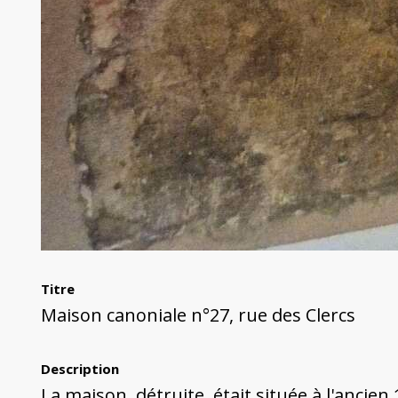
Titre
Maison canoniale n°27, rue des Clercs
Description
La maison, détruite, était située à l'ancien