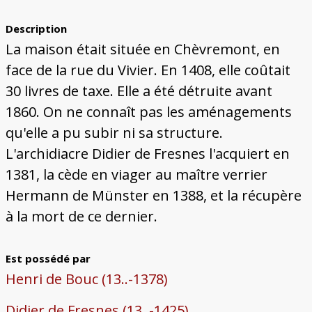
Bâtiments du Pays de Metz
Églises et couvents de Metz
Églises du Pays de Metz
Maisons de particuliers de Metz
Murailles et bâtiments municipaux
Carte des lieux dessinés par Auguste
Ressources
Migette
Description
Bibliographie
Plans et cartes
Documents d'archives
Glossaire
La maison était située en Chèvremont, en
face de la rue du Vivier. En 1408, elle coûtait
30 livres de taxe. Elle a été détruite avant
1860. On ne connaît pas les aménagements
qu'elle a pu subir ni sa structure.
L'archidiacre Didier de Fresnes l'acquiert en
1381, la cède en viager au maître verrier
Hermann de Münster en 1388, et la récupère
à la mort de ce dernier.
Est possédé par
Henri de Bouc (13..-1378)
Didier de Fresnes (13..-1425)