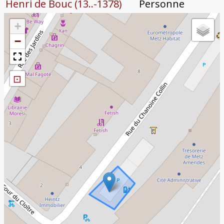
Henri de Bouc (13..-1378)
Personne
+
−
⊡