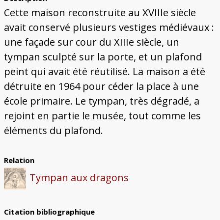
Bâtiments du Pays de Metz
Églises et couvents de Metz
Églises du Pays de Metz
Maisons de particuliers de Metz
Murailles et bâtiments municipaux
Carte des lieux dessinés par Auguste
Ressources
Cette maison reconstruite au XVIIIe siècle
Migette
Bibliographie
Plans et cartes
Documents d'archives
Glossaire
avait conservé plusieurs vestiges médiévaux :
une façade sur cour du XIIIe siècle, un
tympan sculpté sur la porte, et un plafond
peint qui avait été réutilisé. La maison a été
détruite en 1964 pour céder la place à une
école primaire. Le tympan, très dégradé, a
rejoint en partie le musée, tout comme les
éléments du plafond.
Relation
Tympan aux dragons
Citation bibliographique