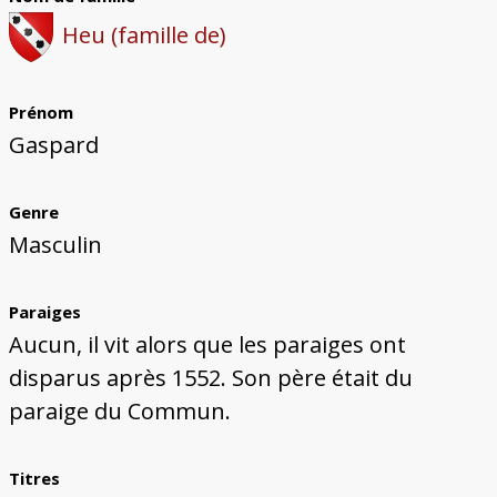
Bâtiments du Pays de Metz
Églises et couvents de Metz
Églises du Pays de Metz
Maisons de particuliers de Metz
Murailles et bâtiments municipaux
Carte des lieux dessinés par Auguste
Ressources
Heu (famille de)
Migette
Bibliographie
Plans et cartes
Documents d'archives
Glossaire
Prénom
Gaspard
Genre
Masculin
Paraiges
Aucun, il vit alors que les paraiges ont
disparus après 1552. Son père était du
paraige du Commun.
Titres