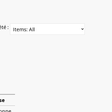
été :
se
onne