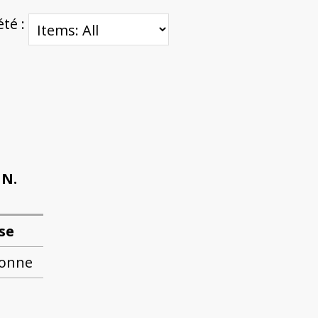
été :
 N.
se
sonne