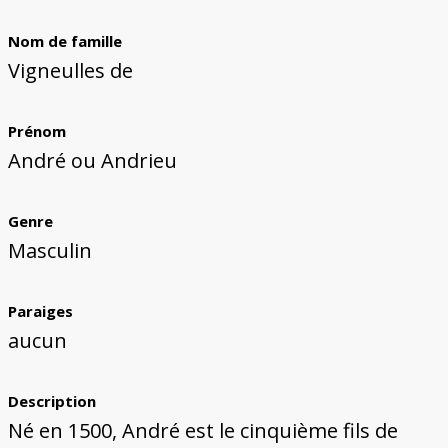
Bâtiments du Pays de Metz
Églises et couvents de Metz
Églises du Pays de Metz
Maisons de particuliers de Metz
Murailles et bâtiments municipaux
Carte des lieux dessinés par Auguste
Ressources
Migette
Nom de famille
Bibliographie
Plans et cartes
Documents d'archives
Glossaire
Vigneulles de
Prénom
André ou Andrieu
Genre
Masculin
Paraiges
aucun
Description
Né en 1500, André est le cinquième fils de