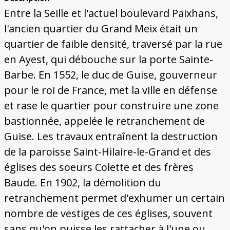
Bâtiments du Pays de Metz
Églises et couvents de Metz
Églises du Pays de Metz
Maisons de particuliers de Metz
Murailles et bâtiments municipaux
Carte des lieux dessinés par Auguste
Ressources
Entre la Seille et l'actuel boulevard Paixhans,
Migette
Bibliographie
Plans et cartes
Documents d'archives
Glossaire
l'ancien quartier du Grand Meix était un
quartier de faible densité, traversé par la rue
en Ayest, qui débouche sur la porte Sainte-
Barbe. En 1552, le duc de Guise, gouverneur
pour le roi de France, met la ville en défense
et rase le quartier pour construire une zone
bastionnée, appelée le retranchement de
Guise. Les travaux entraînent la destruction
de la paroisse Saint-Hilaire-le-Grand et des
églises des soeurs Colette et des frères
Baude. En 1902, la démolition du
retranchement permet d'exhumer un certain
nombre de vestiges de ces églises, souvent
sans qu'on puisse les rattacher à l'une ou