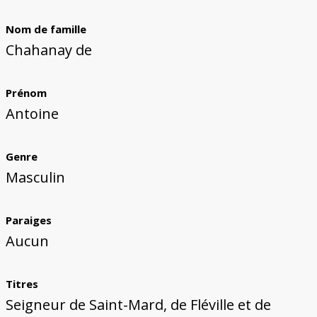
Bâtiments du Pays de Metz
Églises et couvents de Metz
Églises du Pays de Metz
Maisons de particuliers de Metz
Murailles et bâtiments municipaux
Carte des lieux dessinés par Auguste
Ressources
Migette
Nom de famille
Bibliographie
Plans et cartes
Documents d'archives
Glossaire
Chahanay de
Prénom
Antoine
Genre
Masculin
Paraiges
Aucun
Titres
Seigneur de Saint-Mard, de Fléville et de