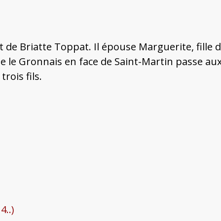
et de Briatte Toppat. Il épouse Marguerite, fill
pe le Gronnais en face de Saint-Martin passe au
rois fils.
4..)