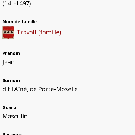
Bâtiments du Pays de Metz
Églises et couvents de Metz
Églises du Pays de Metz
Maisons de particuliers de Metz
Murailles et bâtiments municipaux
Carte des lieux dessinés par Auguste
Ressources
(14..-1497)
Migette
Bibliographie
Plans et cartes
Documents d'archives
Glossaire
Nom de famille
Travalt (famille)
Prénom
Jean
Surnom
dit l'Aîné, de Porte-Moselle
Genre
Masculin
Paraiges