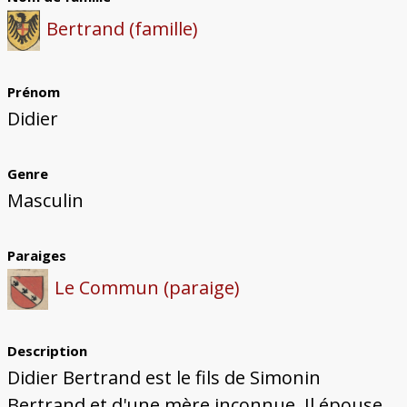
Bâtiments du Pays de Metz
Églises et couvents de Metz
Églises du Pays de Metz
Maisons de particuliers de Metz
Murailles et bâtiments municipaux
Carte des lieux dessinés par Auguste
Ressources
Bertrand (famille)
Migette
Bibliographie
Plans et cartes
Documents d'archives
Glossaire
Prénom
Didier
Genre
Masculin
Paraiges
Le Commun (paraige)
Description
Didier Bertrand est le fils de Simonin
Bertrand et d'une mère inconnue. Il épouse