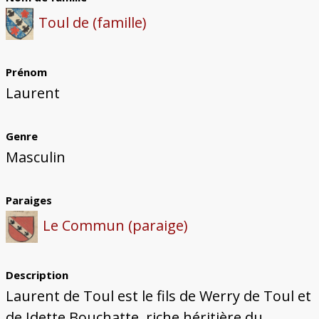
Bâtiments du Pays de Metz
Églises et couvents de Metz
Églises du Pays de Metz
Maisons de particuliers de Metz
Murailles et bâtiments municipaux
Carte des lieux dessinés par Auguste
Ressources
Toul de (famille)
Migette
Bibliographie
Plans et cartes
Documents d'archives
Glossaire
Prénom
Laurent
Genre
Masculin
Paraiges
Le Commun (paraige)
Description
Laurent de Toul est le fils de Werry de Toul et
de Idette Bouchatte, riche héritière du