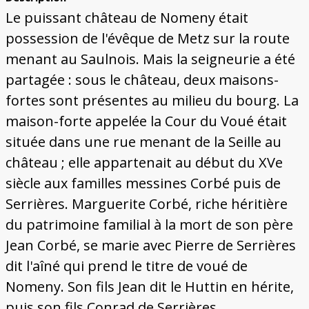
Bâtiments du Pays de Metz
Églises et couvents de Metz
Églises du Pays de Metz
Maisons de particuliers de Metz
Murailles et bâtiments municipaux
Carte des lieux dessinés par Auguste
Ressources
Le puissant château de Nomeny était
Migette
Bibliographie
Plans et cartes
Documents d'archives
Glossaire
possession de l'évêque de Metz sur la route
menant au Saulnois. Mais la seigneurie a été
partagée : sous le château, deux maisons-
fortes sont présentes au milieu du bourg. La
maison-forte appelée la Cour du Voué était
située dans une rue menant de la Seille au
château ; elle appartenait au début du XVe
siècle aux familles messines Corbé puis de
Serrières. Marguerite Corbé, riche héritière
du patrimoine familial à la mort de son père
Jean Corbé, se marie avec Pierre de Serrières
dit l'aîné qui prend le titre de voué de
Nomeny. Son fils Jean dit le Huttin en hérite,
puis son fils Conrad de Serrières.