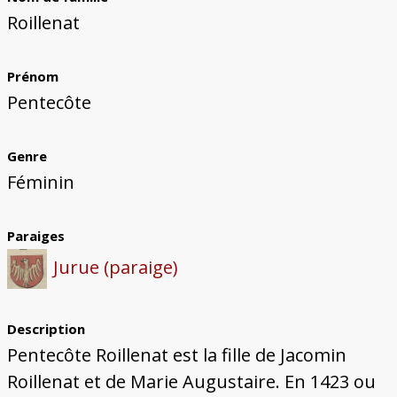
Bâtiments du Pays de Metz
Églises et couvents de Metz
Églises du Pays de Metz
Maisons de particuliers de Metz
Murailles et bâtiments municipaux
Carte des lieux dessinés par Auguste
Ressources
Roillenat
Migette
Bibliographie
Plans et cartes
Documents d'archives
Glossaire
Prénom
Pentecôte
Genre
Féminin
Paraiges
Jurue (paraige)
Description
Pentecôte Roillenat est la fille de Jacomin
Roillenat et de Marie Augustaire. En 1423 ou