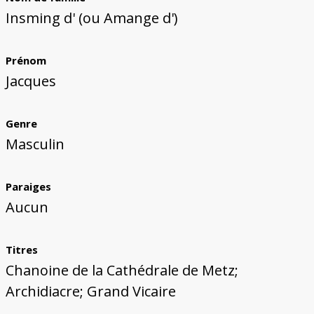
Bâtiments du Pays de Metz
Églises et couvents de Metz
Églises du Pays de Metz
Maisons de particuliers de Metz
Murailles et bâtiments municipaux
Carte des lieux dessinés par Auguste
Ressources
Insming d' (ou Amange d')
Migette
Bibliographie
Plans et cartes
Documents d'archives
Glossaire
Prénom
Jacques
Genre
Masculin
Paraiges
Aucun
Titres
Chanoine de la Cathédrale de Metz;
Archidiacre; Grand Vicaire